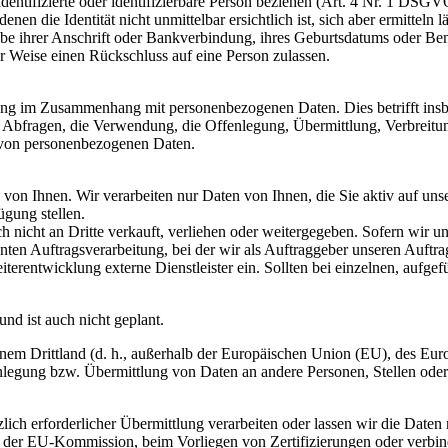
identifizierte oder identifizierbare Person beziehen (Art. 4 Nr. 1 DSG
nen die Identität nicht unmittelbar ersichtlich ist, sich aber ermittel
gabe ihrer Anschrift oder Bankverbindung, ihres Geburtsdatums oder Be
iner Weise einen Rückschluss auf eine Person zulassen.
ng im Zusammenhang mit personenbezogenen Daten. Dies betrifft insbe
 Abfragen, die Verwendung, die Offenlegung, Übermittlung, Verbreitung
 von personenbezogenen Daten.
on Ihnen. Wir verarbeiten nur Daten von Ihnen, die Sie aktiv auf uns
ügung stellen.
ch nicht an Dritte verkauft, verliehen oder weitergegeben. Sofern wir 
annten Auftragsverarbeitung, bei der wir als Auftraggeber unseren Auf
erentwicklung externe Dienstleister ein. Sollten bei einzelnen, aufgef
und ist auch nicht geplant.
em Drittland (d. h., außerhalb der Europäischen Union (EU), des Eur
egung bzw. Übermittlung von Daten an andere Personen, Stellen oder U
zlich erforderlicher Übermittlung verarbeiten oder lassen wir die Date
 der EU-Kommission, beim Vorliegen von Zertifizierungen oder verbindl