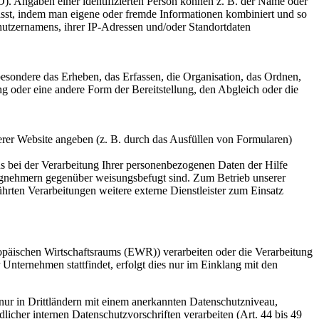
VO). Angaben einer identifizierten Person können z. B. der Name oder
n lässt, indem man eigene oder fremde Informationen kombiniert und so
nutzernamens, ihrer IP-Adressen und/oder Standortdaten
sondere das Erheben, das Erfassen, die Organisation, das Ordnen,
 oder eine andere Form der Bereitstellung, den Abgleich oder die
erer Website angeben (z. B. durch das Ausfüllen von Formularen)
uns bei der Verarbeitung Ihrer personenbezogenen Daten der Hilfe
tragnehmern gegenüber weisungsbefugt sind. Zum Betrieb unserer
ührten Verarbeitungen weitere externe Dienstleister zum Einsatz
opäischen Wirtschaftsraums (EWR)) verarbeiten oder die Verarbeitung
nternehmen stattfindet, erfolgt dies nur im Einklang mit den
n nur in Drittländern mit einem anerkannten Datenschutzniveau,
icher internen Datenschutzvorschriften verarbeiten (Art. 44 bis 49