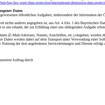
u/info/law/law-topic/data-protection/international-dimension-data-protec
zogener Daten
gewiesenen öffentlichen Aufgaben, insbesondere der Information der Öf
oweit nichts anderes angegeben ist, aus Art. 4 Abs. 1 des Bayerischen
 uns erlaubt, die zur Erfüllung einer uns obliegenden Aufgabe erford
e Daten (E-Mail-Adressen, Namen, Anschriften, etc.) eingeben, werden 
re Daten werden dabei auf dem Transport unter Verwendung einer Soft
Nutzung der dort angebotenen Serviceleistungen und Dienste erfolgt auf 
 unserem Auftrag durch